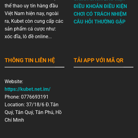
thể thao uy tín hàng đầu
ĐIỀU KHOẢN ĐIỀU KIỆN
Việt Nam hiện nay, ngoài
CHƠI CÓ TRÁCH NHIỆM
ra, Kubet còn cung cấp các
CÂU HỎI THƯỜNG GẶP
sản phẩm cá cược như:
xóc đĩa, lô đề online...
THÔNG TIN LIÊN HỆ
TẢI APP VỚI MÃ QR
Website:
https://kubet.net.im/
Phone: 0776693191
Location: 37/18/6 Đ.Tân
Quý, Tân Quý, Tân Phú, Hồ
Chí Minh