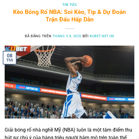
TIN TỨC
Kèo Bóng Rổ NBA: Soi Kèo, Tip & Dự Đoán
Trận Đấu Hấp Dẫn
ĐÃ ĐĂNG TRÊN
THÁNG 5 8, 2025
BỞI
KUBET.NET.IM
08
Th5
Giải bóng rổ nhà nghề Mỹ (NBA) luôn là một tâm điểm thu
hút sự chú ý của hàng triệu người hâm mộ trên toàn thế