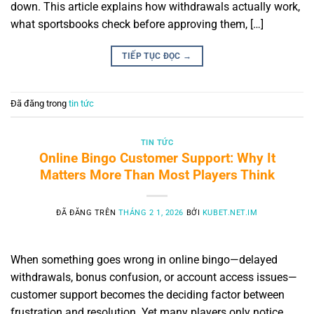
down. This article explains how withdrawals actually work,
what sportsbooks check before approving them, […]
TIẾP TỤC ĐỌC
→
Đã đăng trong
tin tức
TIN TỨC
Online Bingo Customer Support: Why It
Matters More Than Most Players Think
ĐÃ ĐĂNG TRÊN
THÁNG 2 1, 2026
BỞI
KUBET.NET.IM
When something goes wrong in online bingo—delayed
withdrawals, bonus confusion, or account access issues—
customer support becomes the deciding factor between
frustration and resolution. Yet many players only notice