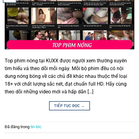
Top phim nóng tại KUXX được người xem thường xuyên
tìm hiểu và theo dõi mỗi ngày. Mỗi bộ phim đều có nội
dung nóng bóng về các chủ đề khác nhau thuộc thể loại
18+ với chất lượng sắc nét, đạt chuẩn full HD. Hãy cùng
theo dõi những video mới và hấp dẫn […]
TIẾP TỤC ĐỌC
→
Đã đăng trong
tin tức