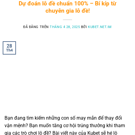
Dự đoán lô đề chuẩn 100% – Bí kíp từ
chuyên gia lô đề!
ĐÃ ĐĂNG TRÊN
THÁNG 4 28, 2025
BỞI
KUBET.NET.IM
28
Th4
Bạn đang tìm kiếm những con số may mắn để thay đổi
vận mệnh? Bạn muốn tăng cơ hội trúng thưởng khi tham
gia các trò chơi lô đề? Bài viết này của Kubet sẽ hé lộ